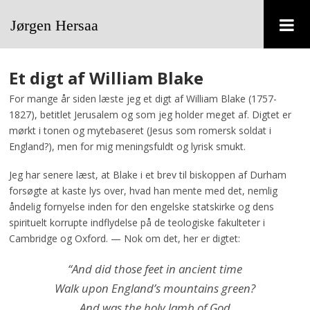
Jørgen
N
Hersaa
Et digt af William Blake
For mange år siden læste jeg et digt af William Blake (1757-
1827), betitlet Jerusalem og som jeg holder meget af. Digtet er
mørkt i tonen og mytebaseret (Jesus som romersk soldat i
England?), men for mig meningsfuldt og lyrisk smukt.
Jeg har senere læst, at Blake i et brev til biskoppen af Durham
forsøgte at kaste lys over, hvad han mente med det, nemlig
åndelig fornyelse inden for den engelske statskirke og dens
spirituelt korrupte indflydelse på de teologiske fakulteter i
Cambridge og Oxford. — Nok om det, her er digtet:
“And did those feet in ancient time
Walk upon England’s mountains green?
And was the holy lamb of God